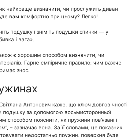
 як найкраще визначити, чи прослужить диван
 буде вам комфортно при цьому? Легко!
ніть подушку і зніміть подушки спинки ― у
ивка і вага».
також є хорошим способом визначити, чи
атеріалів. Гарне емпіричне правило: чим важче
тримає знос.
ружинах
 Світлана Антонович каже, що ключ довговічності
и подушку за допомогою восьмисторонньої
им способом пояснити, як пружини пов’язані і
м”, – зазначає вона. За її словами, це показник
стовувати недостатньо пружин, поверхня буде