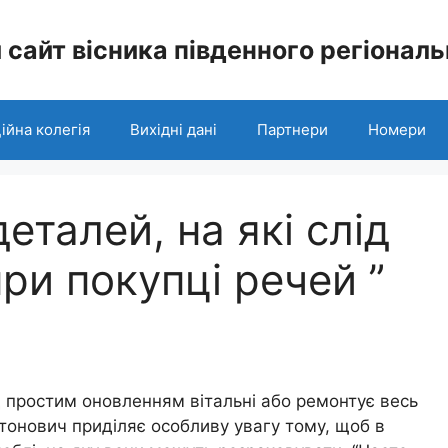
 сайт вісника південного регіона
ійна колегія
Вихідні дані
Партнери
Номери
еталей, на які слід
ри покупці речей ”
 простим оновленням вітальні або ремонтує весь
нтонович приділяє особливу увагу тому, щоб в