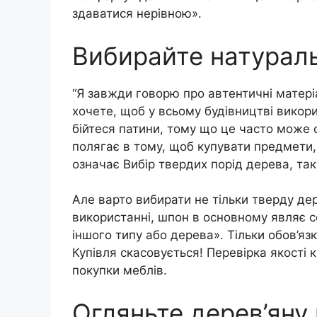
здаватися нерівною».
Вибирайте натураль
“Я завжди говорю про автентичні матеріа
хочете, щоб у всьому будівництві викор
бійтеся патини, тому що це часто може с
полягає в тому, щоб купувати предмети,
означає Вибір твердих порід дерева, таки
Але варто вибирати не тільки тверду де
використанні, шпон в основному являє 
іншого типу або дерева». Тільки обов’язк
Купівля скасовується! Перевірка якості 
покупки меблів.
Огляньте дерев’яну