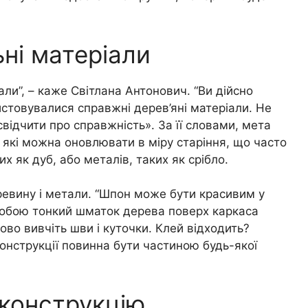
ні матеріали
ли”, – каже Світлана Антонович. “Ви дійсно
истовувалися справжні дерев’яні матеріали. Не
відчити про справжність». За її словами, мета
 які можна оновлювати в міру старіння, що часто
х як дуб, або металів, таких як срібло.
ревину і метали. “Шпон може бути красивим у
собою тонкий шматок дерева поверх каркаса
ово вивчіть шви і куточки. Клей відходить?
конструкції повинна бути частиною будь-якої
 конструкцію