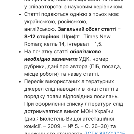
у співавторстві з науковим керівником.
Статті подаються однією з трьох мов:
українською, російською,
англійською.
Загальний обсяг статті –
8-12 сторінок
. Шрифт: Times New
Roman; кегль 14, інтервал – 1,5.
На початку статті
обов’язково
необхідно зазначити
УДК, номер
рубрики, дані про автора (ПІБ, посада,
місце роботи) та назву статті.
Перелік використаних літературних
джерел слід наводити в кінці статті в
порядку появи відповідних посилань.
При оформленні списку літератури слід
дотримуватися вимог МОН України
(див.: Бюлетень Вищої атестаційної
комісії. – 2009. – № 5. – С. 26–30) та
державного стандарту
ДСТУ 8302:2015