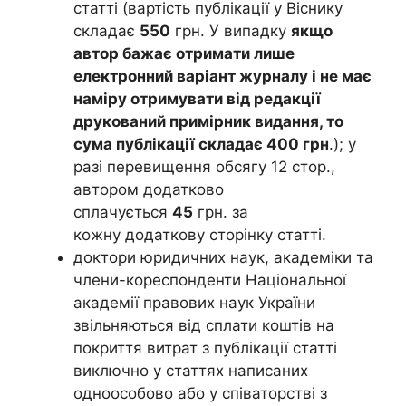
статті (вартість публікації у Віснику
складає
550
грн. У випадку
якщо
автор бажає отримати лише
електронний варіант журналу і не має
наміру отримувати від редакції
друкований примірник видання, то
сума публікації складає 400 грн
.); у
разі перевищення обсягу 12 стор.,
автором додатково
сплачується
45
грн. за
кожну додаткову сторінку статті.
доктори юридичних наук, академіки та
члени-кореспонденти Національної
академії правових наук України
звільняються від сплати коштів на
покриття витрат з публікації статті
виключно у статтях написаних
одноособово або у співаторстві з