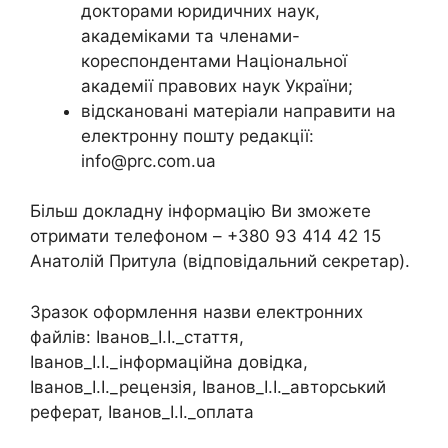
докторами юридичних наук,
академіками та членами-
кореспондентами Національної
академії правових наук України;
відскановані матеріали направити на
електронну пошту редакції:
info@prc.com.ua
Більш докладну інформацію Ви зможете
отримати телефоном – +380 93 414 42 15
Анатолій Притула (відповідальний секретар).
Зразок оформлення назви електронних
файлів: Іванов_І.І._стаття,
Іванов_І.І._інформаційна довідка,
Іванов_І.І._рецензія, Іванов_І.І._авторський
реферат, Іванов_І.І._оплата